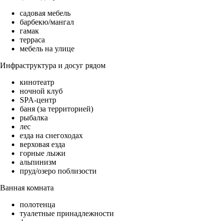
садовая мебель
барбекю/мангал
гамак
терраса
мебель на улице
Инфраструктура и досуг рядом
кинотеатр
ночной клуб
SPA-центр
баня (за территорией)
рыбалка
лес
езда на снегоходах
верховая езда
горные лыжи
альпинизм
пруд/озеро поблизости
Ванная комната
полотенца
туалетные принадлежности