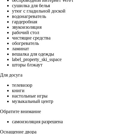
беспроводной интернет Wi-Fi
сушилка для белья
утюг с гладильной доской
водонагреватель
гардеробная
звукоизоляция
рабочий стол
чистящие средства
обогреватель
ламинат
вешалка для одежды
label_property_ski_sspace
шторы блэкаут
Для досуга
телевизор
книги
настольные игры
музыкальный центр
Обратите внимание
самоизоляция разрешена
Оснащение двора