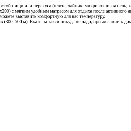
той пищи или перекуса (плита, чайник, микроволновая печь, х
0х200) с мягким удобным матрасом для отдыха после активного д
 можете выставить комфортную для вас температуру.
 (300–500 м). Ехать на такси никуда не надо, при желании к до