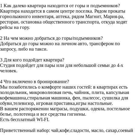
1 Как далеко квартира находится от горы и подъемников?
Квартира находится в самом центре поселка. Рядом прокаты
горнолыжного инвентаря, аптека, рядом Магнит, Мария-ра,
ресторан, остановка общественного транспорта, откуда ходят
рейсы на гору.
2 На чем можно добраться до горы/подъемников?
Добраться до горы можно на личном авто, трансфером по
запросу, либо на такси.
3 Для кого подойдет квартира?
Студия подойдет для пары или для небольшой семьи до 4-х
человек.
4 Что включено в бронирование?
Мы позаботились о комфорте наших гостей: в квартирах есть
холодильник, микроволновая печь, чайник, плита, капсульная
кофемашина,стиральная машинка, фен, пылесос, сушилка для
обуви,телевизор, игровая приставка,игры настольные.
В вашем распоряжении матрасы, подушки, одеяла, постельное
белье, полотенца и все средства гигиены.
Есть бесплатный WI-FI.
Приветственный набор: чай,кофе,сладости, масло, сахар,соевый