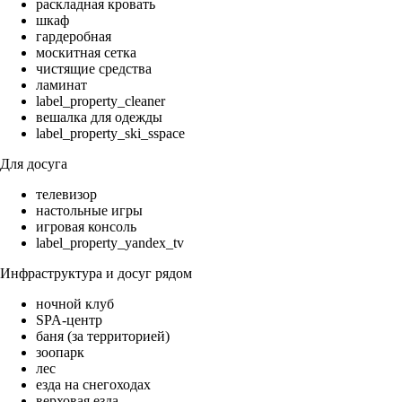
раскладная кровать
шкаф
гардеробная
москитная сетка
чистящие средства
ламинат
label_property_cleaner
вешалка для одежды
label_property_ski_sspace
Для досуга
телевизор
настольные игры
игровая консоль
label_property_yandex_tv
Инфраструктура и досуг рядом
ночной клуб
SPA-центр
баня (за территорией)
зоопарк
лес
езда на снегоходах
верховая езда