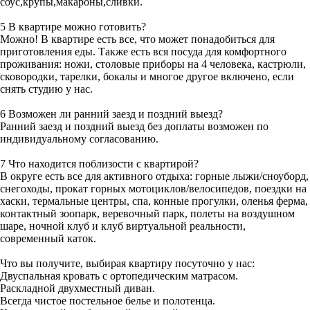
соус,крупы,макароны,сливки.
5 В квартире можно готовить?
Можно! В квартире есть все, что может понадобиться для
приготовления еды. Также есть вся посуда для комфортного
проживания: ножи, столовые приборы на 4 человека, кастрюли,
сковородки, тарелки, бокалы и многое другое включено, если
снять студию у нас.
6 Возможен ли ранний заезд и поздний выезд?
Ранний заезд и поздний выезд без доплаты возможен по
индивидуальному согласованию.
7 Что находится поблизости с квартирой?
В округе есть все для активного отдыха: горные лыжи/сноуборд,
снегоходы, прокат горных мотоциклов/велосипедов, поездки на
хаски, термальные центры, спа, конные прогулки, оленья ферма,
контактный зоопарк, веревочный парк, полеты на воздушном
шаре, ночной клуб и клуб виртуальной реальности,
современный каток.
Что вы получите, выбирая квартиру посуточно у нас:
Двуспальная кровать с ортопедическим матрасом.
Раскладной двухместный диван.
Всегда чистое постельное белье и полотенца.