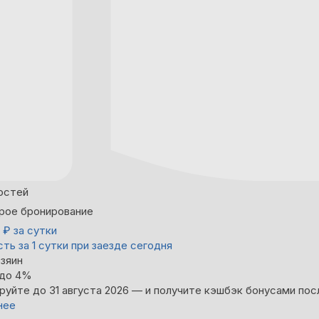
остей
рое бронирование
4
₽
за сутки
ть за 1 сутки при заезде сегодня
зяин
 до 4%
руйте до 31 августа 2026 — и получите кэшбэк бонусами пос
нее