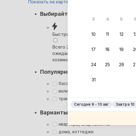
Показать на карте
Кэшбэк
Выбирайте лучшее
3
4
5
Вернём 
после о
Быстрое бронирование
10
11
12
1
Выбира
Всего 2 минуты, без
17
18
19
2
ожидания ответа от
Мгновен
хозяина
24
25
26
2
Суперхо
Популярные фильтры
Кэшбэк
31
Заброни
бассейн
Подроб
включён завтрак
трансфер
Сегодня 9 - 10 авг
Завтра 10 -
Варианты размещения
квартиры, апартаменты
дома, коттеджи