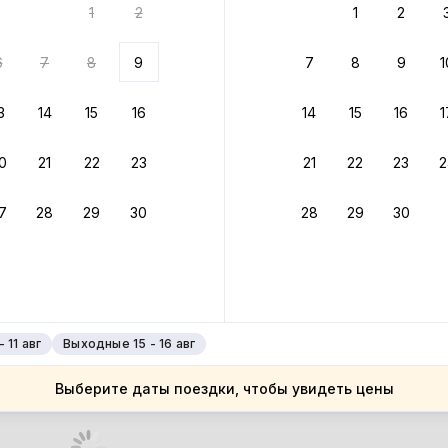
1
2
1
2
 до 30% за бронь
6
7
8
9
7
8
9
1
бонусами
ценки проживания
3
14
15
16
14
15
16
1
йте быстрое бронирование
0
21
22
23
21
22
23
2
ное подтверждение брони без ожидания ответа от хозяина
7
28
29
30
28
29
30
зяин
 до 4%
руйте до 31 августа 2026 — и получите кэшбэк бонусами пос
нее
 11 авг
Выходные 15 - 16 авг
Выберите даты поездки, чтобы увидеть цены