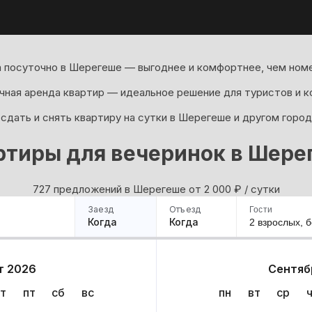
 посуточно в Шерегеше — выгоднее и комфортнее, чем номе
ная аренда квартир — идеальное решение для туристов и к
сдать и снять квартиру на сутки в Шерегеше и другом город
ртиры для вечеринок в Шере
727 предложений в Шерегеше oт 2 000
₽
/ сутки
Заезд
Отъезд
Гости
Когда
Когда
2 взрослых,
б
ример
Санкт-Петербург
Москва
Сочи
Минск
Казань
Дагестан
Кисловодск
Аб
т 2026
Сентяб
Квартиры
Гостиницы
Дома
Частный сектор
т
пт
сб
вс
пн
вт
ср
иантов