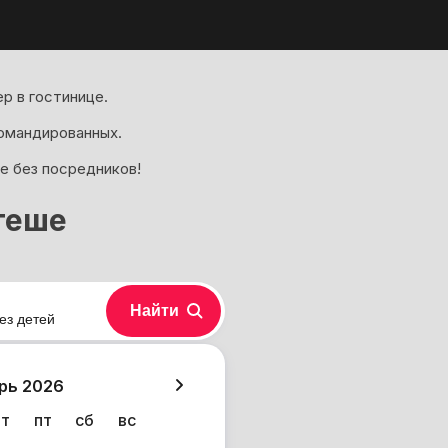
р в гостинице.
омандированных.
е без посредников!
геше
Найти
ез детей
хазия
рь 2026
чт
пт
сб
вс