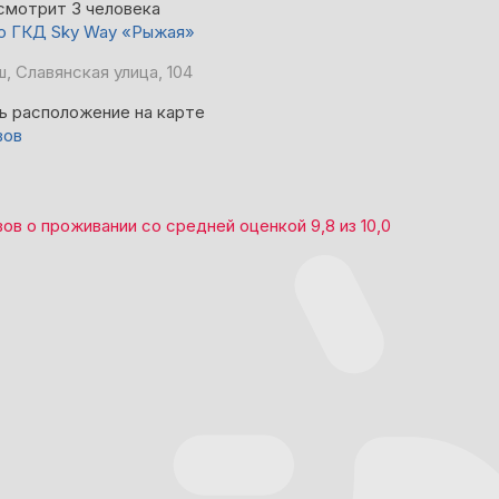
смотрит 3 человека
до ГКД Sky Way «Рыжая»
, Славянская улица, 104
ь расположение на карте
вов
вов
о проживании со средней оценкой
9,8
из
10,0