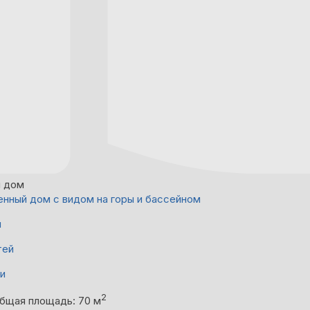
й дом
нный дом с видом на горы и бассейном
й
тей
ни
2
бщая площадь: 70 м