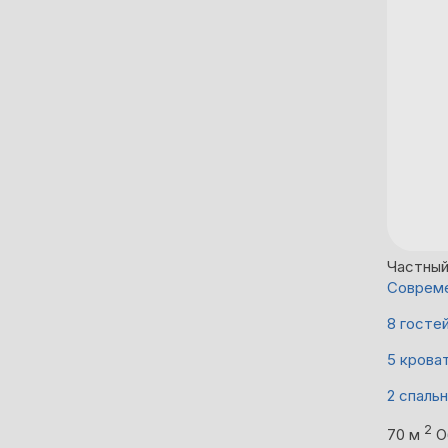
Частны
Совреме
8 госте
5 крова
2 спаль
2
70 м
О