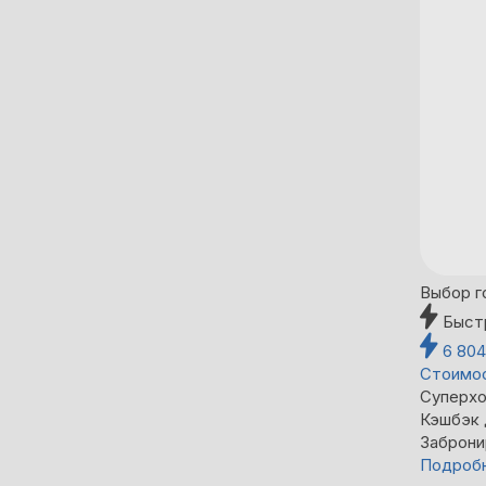
Выбор г
Быст
6 80
Стоимос
Суперхо
Кэшбэк
Заброни
Подроб