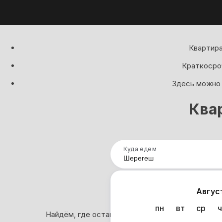
Квартира
Краткосроч
Здесь можно 
Ква
Куда едем
Нап
Авгус
пн
вт
ср
ч
Найдём, где остановиться в Шерегеше: 727 вар