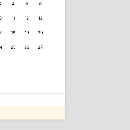
3
4
5
6
0
11
12
13
7
18
19
20
4
25
26
27
ле оценки проживания.