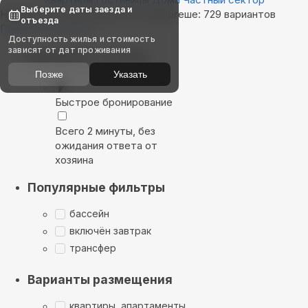
Выберите даты заезда и
Найдём, где остановиться в Шерегеше: 729 вариантов
отъезда
Показать на карте
Доступность жилья и стоимость
зависят от дат проживания
Выбирайте лучшее
Позже
Указать
Быстрое бронирование
Всего 2 минуты, без
ожидания ответа от
хозяина
Популярные фильтры
бассейн
включён завтрак
трансфер
Варианты размещения
квартиры, апартаменты