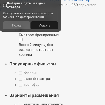
Выберите даты заезда и
Найдём, где остановиться в Шерегеше: 1 060 вариантов
отъезда
Показать на карте
Доступность жилья и стоимость
зависят от дат проживания
Выбирайте лучшее
Позже
Указать
Быстрое бронирование
Всего 2 минуты, без
ожидания ответа от
хозяина
Популярные фильтры
бассейн
включён завтрак
трансфер
Варианты размещения
квартиры, апартаменты